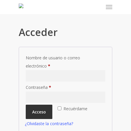
Menu
Skip
to
main
content
Acceder
Nombre de usuario o correo
electrónico
*
Contraseña
*
Recuérdame
Acceso
¿Olvidaste la contraseña?